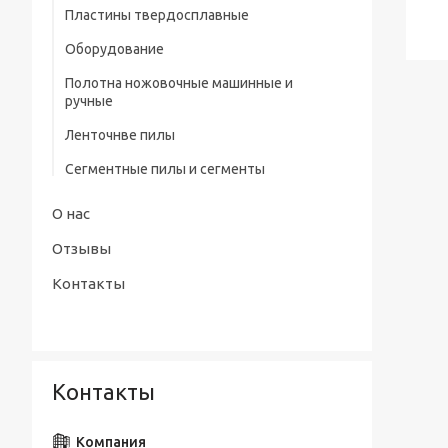
профилем нитрид/тит Р9
Пластины твердосплавные
Штангенциркули электронные тип
Сверла центровочные Р6М5/ Р9 без
Оборудование
ШЦЦ-III ГОСТ 166-89
предохранительного конуса (тип А)
Полотна ножовочные машинные и
Сверла центровочные Р6М5 с
ручные
предохранительным конусом (тип В)
Ленточнве пилы
Сверла центровочные Р6М5/ Р9
радиусные (тип R)
Сегментные пилы и сегменты
Наборы сверл
О нас
Отзывы
Контакты
Контакты