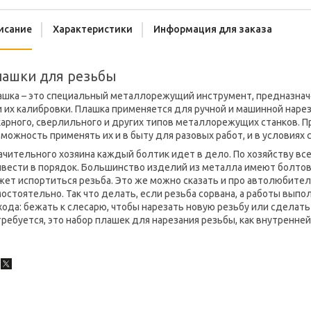
исание
Характеристики
Информация для заказа
лашки для резьбы
ашка – это специальный металлорежущий инструмент, предназнач
 их калибровки. Плашка применяется для ручной и машинной нарез
карного, сверлильного и других типов металлорежущих станков. 
можность применять их и в быту для разовых работ, и в условиях
ачительного хозяина каждый болтик идет в дело. По хозяйству вс
ивести в порядок. Большинство изделий из металла имеют болтов
ет испортиться резьба. Это же можно сказать и про автолюбител
остоятельно. Так что делать, если резьба сорвана, а работы вып
ода: бежать к слесарю, чтобы нарезать новую резьбу или сделать
ребуется, это набор плашек для нарезания резьбы, как внутренней,