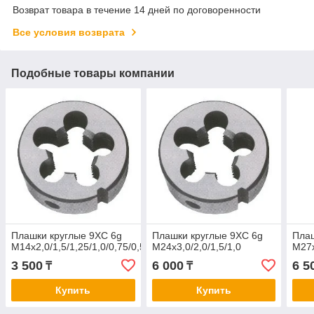
Возврат товара в течение 14 дней по договоренности
Все условия возврата
Подобные товары компании
Плашки круглые 9ХС 6g
Плашки круглые 9ХС 6g
Плаш
М14х2,0/1,5/1,25/1,0/0,75/0,5
М24х3,0/2,0/1,5/1,0
М27х
3 500
6 000
6 5
₸
₸
Купить
Купить