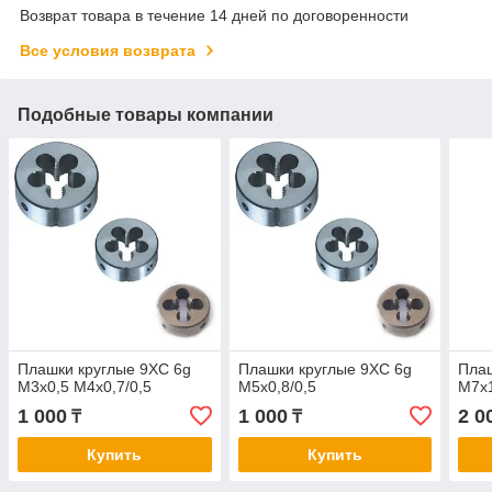
Возврат товара в течение 14 дней по договоренности
Все условия возврата
Подобные товары компании
Плашки круглые 9ХС 6g
Плашки круглые 9ХС 6g
Плаш
M3x0,5 M4x0,7/0,5
M5x0,8/0,5
М7х1
1 000
1 000
2 0
₸
₸
Купить
Купить