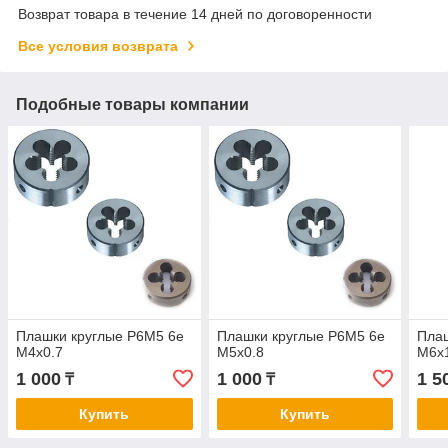
Возврат товара в течение 14 дней по договоренности
Все условия возврата
Подобные товары компании
Плашки круглые Р6М5 6е
Плашки круглые Р6М5 6е
Плаш
М4х0.7
М5х0.8
М6х
1 000
1 000
1 5
₸
₸
Купить
Купить