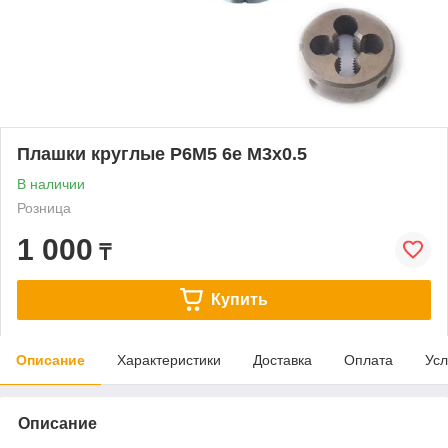
Плашки круглые Р6М5 6е М3х0.5
В наличии
Розница
1 000
₸
Купить
Описание
Характеристики
Доставка
Оплата
Усл
Описание