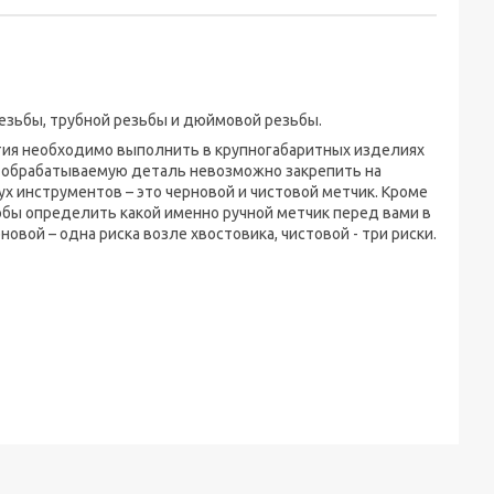
езьбы, трубной резьбы и дюймовой резьбы.
тия необходимо выполнить в крупногабаритных изделиях
а обрабатываемую деталь невозможно закрепить на
ух инструментов – это черновой и чистовой метчик. Кроме
тобы определить какой именно ручной метчик перед вами в
овой – одна риска возле хвостовика, чистовой - три риски.