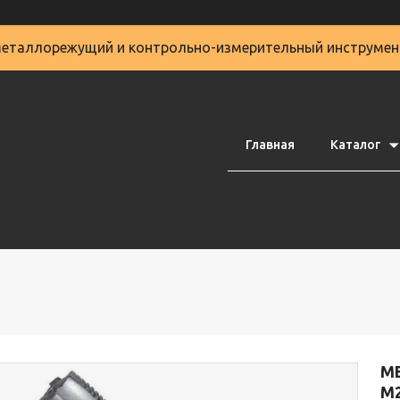
еталлорежущий и контрольно-измерительный инструмен
Главная
Каталог
М
М2