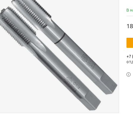
В 
18
+7 
от