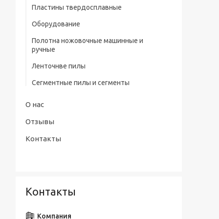
профилем нитрид/тит Р9
Пластины твердосплавные
Штангенциркули электронные тип
Сверла центровочные Р6М5/ Р9 без
Оборудование
ШЦЦ-III ГОСТ 166-89
предохранительного конуса (тип А)
Полотна ножовочные машинные и
Сверла центровочные Р6М5 с
ручные
предохранительным конусом (тип В)
Ленточнве пилы
Сверла центровочные Р6М5/ Р9
радиусные (тип R)
Сегментные пилы и сегменты
Наборы сверл
О нас
Отзывы
Контакты
Контакты