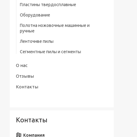
профилем нитрид/тит Р9
Пластины твердосплавные
Штангенциркули электронные тип
Сверла центровочные Р6М5/ Р9 без
Оборудование
ШЦЦ-III ГОСТ 166-89
предохранительного конуса (тип А)
Полотна ножовочные машинные и
Сверла центровочные Р6М5 с
ручные
предохранительным конусом (тип В)
Ленточнве пилы
Сверла центровочные Р6М5/ Р9
радиусные (тип R)
Сегментные пилы и сегменты
Наборы сверл
О нас
Отзывы
Контакты
Контакты