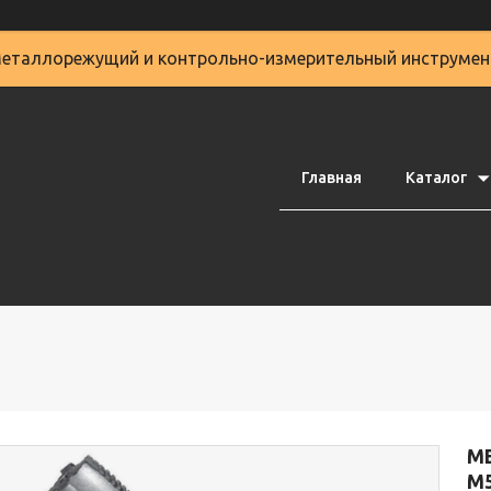
еталлорежущий и контрольно-измерительный инструмен
Главная
Каталог
М
М5