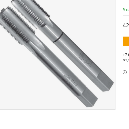
В 
42
+7 
от