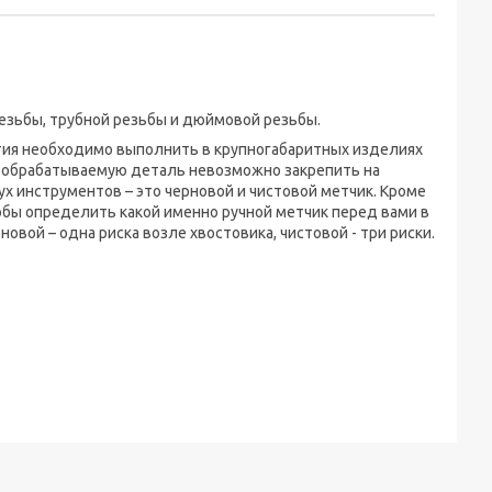
езьбы, трубной резьбы и дюймовой резьбы.
тия необходимо выполнить в крупногабаритных изделиях
а обрабатываемую деталь невозможно закрепить на
ух инструментов – это черновой и чистовой метчик. Кроме
тобы определить какой именно ручной метчик перед вами в
овой – одна риска возле хвостовика, чистовой - три риски.