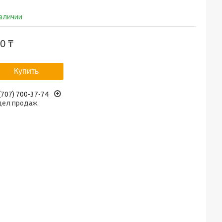
наличии
0 ₸
Купить
(707) 700-37-74
дел продаж