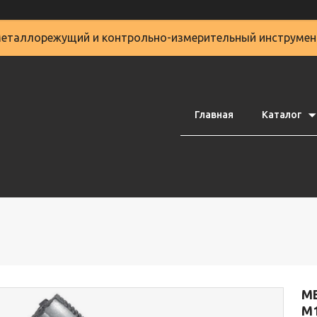
еталлорежущий и контрольно-измерительный инструмен
Главная
Каталог
М
М1