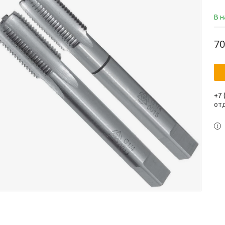
В 
70
+7 
от