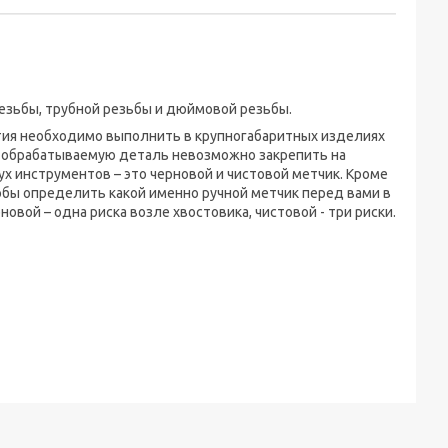
езьбы, трубной резьбы и дюймовой резьбы.
тия необходимо выполнить в крупногабаритных изделиях
а обрабатываемую деталь невозможно закрепить на
ух инструментов – это черновой и чистовой метчик. Кроме
тобы определить какой именно ручной метчик перед вами в
овой – одна риска возле хвостовика, чистовой - три риски.