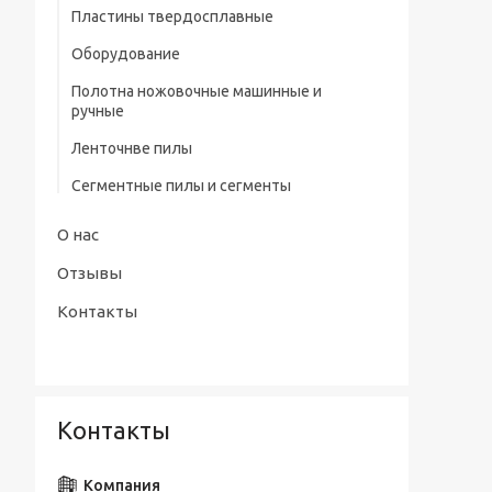
профилем нитрид/тит Р9
Пластины твердосплавные
Штангенциркули электронные тип
Сверла центровочные Р6М5/ Р9 без
Оборудование
ШЦЦ-III ГОСТ 166-89
предохранительного конуса (тип А)
Полотна ножовочные машинные и
Сверла центровочные Р6М5 с
ручные
предохранительным конусом (тип В)
Ленточнве пилы
Сверла центровочные Р6М5/ Р9
радиусные (тип R)
Сегментные пилы и сегменты
Наборы сверл
О нас
Отзывы
Контакты
Контакты